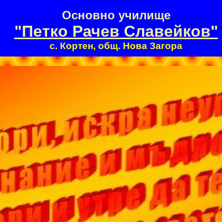
Основно училище
"Петко Рачев Славейков"
с. Кортен, общ. Нова Загора