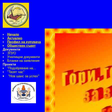
Начало
Актуално
Профил на купувача
Обществен съвет
Документи
ЗПУО
Училищни документи
Бланки на заявления
Проекти
"Подобряване на...
"Твоят час"
"Нов шанс за успех"